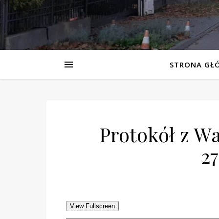
STRONA GŁ
Protokół z W
27
View Fullscreen