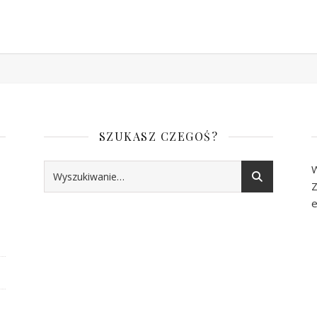
SZUKASZ CZEGOŚ?
W
Z
e